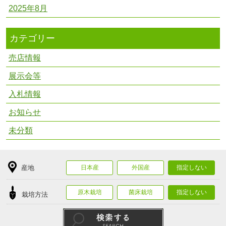
2025年8月
カテゴリー
売店情報
展示会等
入札情報
お知らせ
未分類
産地
日本産
外国産
指定しない
原木栽培
菌床栽培
指定しない
栽培方法