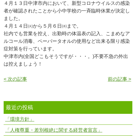
４月１３日中津市内において、新型コロナウイルスの感染
者が確認されたことから小中学校の一斉臨時休業が決定し
ました。
４月１４日㈫から５月６日㈬まで。
社内でも営業を控え、出勤時の体温表の記入、こまめなア
ルコール消毒、ペーパータオルの使用など出来る限り感染
症対策を行っています。
中津市内(全国どこもそうですが・・・。)不要不急の外出
は控えましょう！
< 次の記事
前の記事 >
最近の投稿
「環境方針」
「人権尊重・差別根絶に関する経営者宣言」