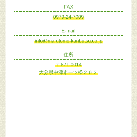
FAX
0979-24-7009
E-mail
info@marutomo-kanbutsu.co.jp
住所
〒871-0014
大分県中津市一ツ松２６２