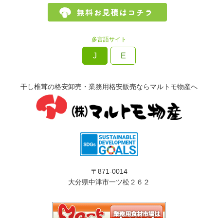
多言語サイト
J
E
干し椎茸の格安卸売・業務用格安販売ならマルトモ物産へ
〒871-0014
大分県中津市一ツ松２６２