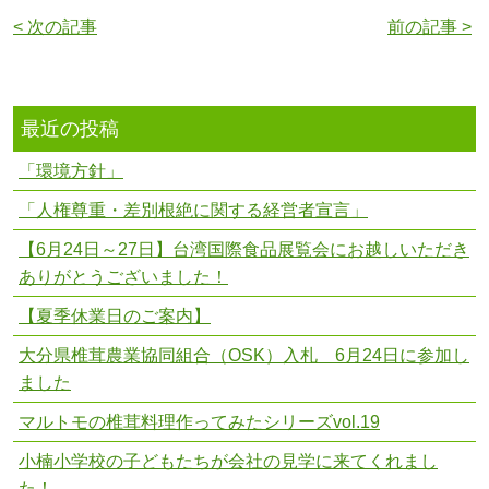
< 次の記事
前の記事 >
最近の投稿
「環境方針」
「人権尊重・差別根絶に関する経営者宣言」
【6月24日～27日】台湾国際食品展覧会にお越しいただき
ありがとうございました！
【夏季休業日のご案内】
大分県椎茸農業協同組合（OSK）入札 6月24日に参加し
ました
マルトモの椎茸料理作ってみたシリーズvol.19
小楠小学校の子どもたちが会社の見学に来てくれまし
た！