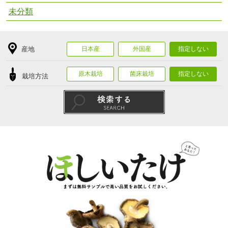
未分類
産地
日本産
外国産
指定しない
原木栽培
菌床栽培
指定しない
栽培方法