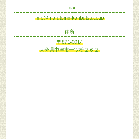
E-mail
info@marutomo-kanbutsu.co.jp
住所
〒871-0014
大分県中津市一ツ松２６２