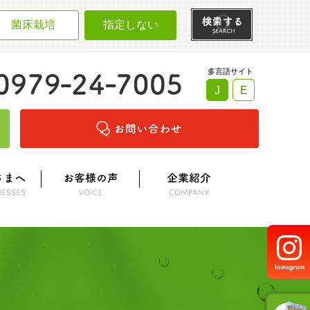
菌床栽培
指定しない
多言語サイト
J
E