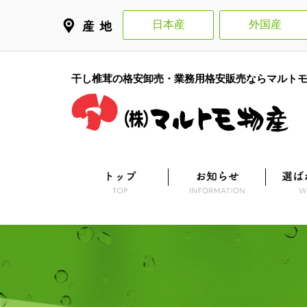
日本産
外国産
干し椎茸の格安卸売・業務用格安販売ならマルト