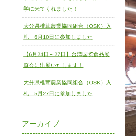
学に来てくれました！
大分県椎茸農業協同組合（OSK）入
札 6月10日に参加しました
【6月24日～27日】台湾国際食品展
覧会に出展いたします！
大分県椎茸農業協同組合（OSK）入
札 5月27日に参加しました
アーカイブ