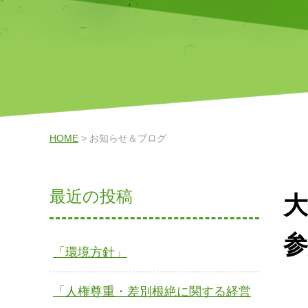
HOME
> お知らせ＆ブログ
最近の投稿
大
「環境方針」
「人権尊重・差別根絶に関する経営