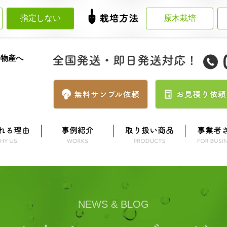
指定しない
原木栽培
モ物産へ
NEWS & BLOG