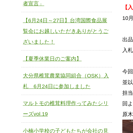
者宣言」
【入
10
【6月24日～27日】台湾国際食品展
覧会にお越しいただきありがとうご
出品
ざいました！
入札
【夏季休業日のご案内】
今回
大分県椎茸農業協同組合（OSK）入
並以
札 6月24日に参加しました
担当
マルトモの椎茸料理作ってみたシリ
回よ
ーズvol.19
原木
小楠小学校の子どもたちが会社の見