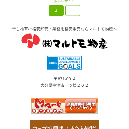
多言語サイト
J
E
干し椎茸の格安卸売・業務用格安販売ならマルトモ物産へ
〒871-0014
大分県中津市一ツ松２６２