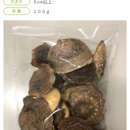
大きさ
５cm以上
容 量
１００ｇ