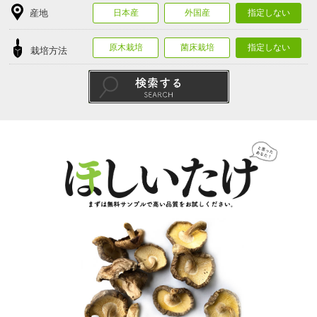
産地
日本産
外国産
指定しない
原木栽培
菌床栽培
指定しない
栽培方法