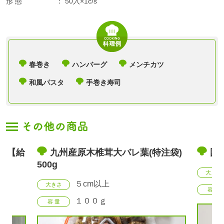
形 態
50入×1c/s
春巻き
ハンバーグ
メンチカツ
和風パスタ
手巻き寿司
g【給
九州産原木椎茸大バレ葉(特注袋)
国産
500g
大きさ
５cm以上
大きさ
容 量
１００ｇ
容 量