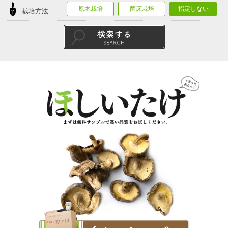
原木栽培
菌床栽培
指定しない
栽培方法