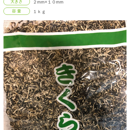
大きさ
２mm×１０mm
容 量
１ｋｇ