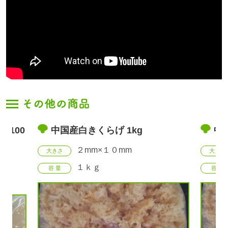
げ 1kg
中国産白きくらげ 500g
０mm
２mm×１０mm
大きさ
１ｋｇ
容 量