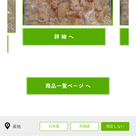
産地
日本産
外国産
指定しない