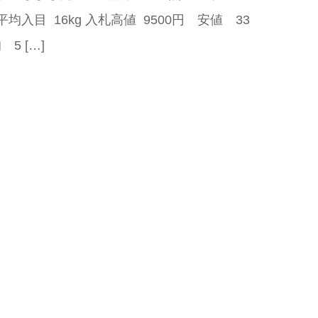
g 平均入目 16kg 入札高値 9500円 安値 33
5 […]