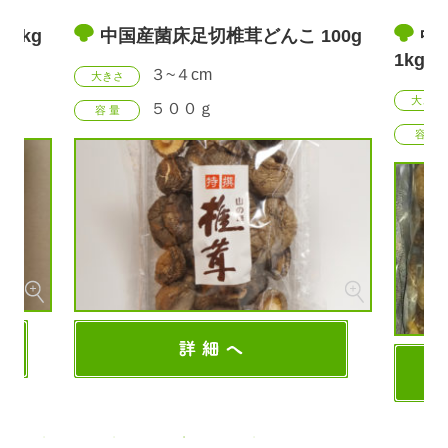
1kg
中国産菌床足切椎茸どんこ 100g
中
1
３~４cm
大きさ
大きさ
５００ｇ
容 量
容 量