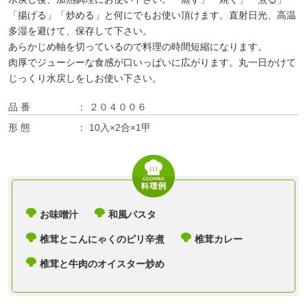
「揚げる」「炒める」と何にでもお使い頂けます。直射日光、高温
多湿を避けて、保存して下さい。
あらかじめ軸を切っているので料理の時間短縮になります。
肉厚でジューシーな食感が口いっぱいに広がります。丸一日かけて
じっくり水戻しをしお使い下さい。
品 番
２０４００６
形 態
10入×2合×1甲
お味噌汁
和風パスタ
椎茸とこんにゃくのピリ辛煮
椎茸カレー
椎茸と牛肉のオイスター炒め