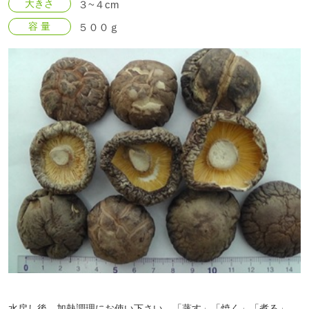
大きさ
３~４cm
容 量
５００ｇ
水戻し後、加熱調理にお使い下さい。「蒸す」「焼く」「煮る」