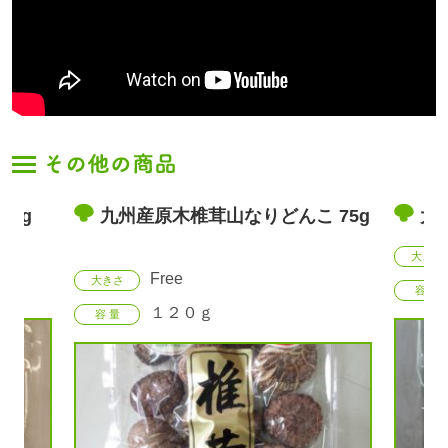
 75g
大分県産原木椎茸どんこ 50g
国
g
Free
大きさ
大き
１２０ｇ
容 量
容 