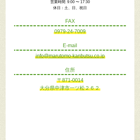
営業時間: 9:00 〜 17:30
休日：土、日、祝日
FAX
0979-24-7009
E-mail
info@marutomo-kanbutsu.co.jp
住所
〒871-0014
大分県中津市一ツ松２６２