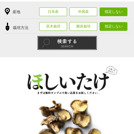
産地
日本産
外国産
指定しない
原木栽培
菌床栽培
指定しない
栽培方法