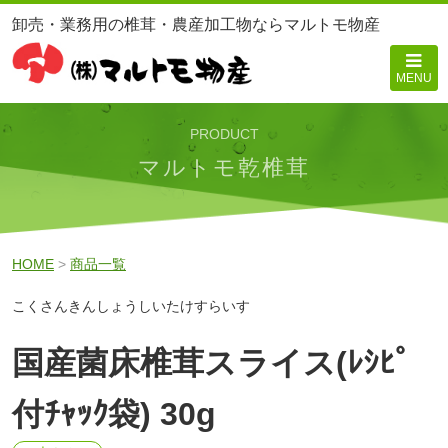
卸売・業務用の椎茸・農産加工物ならマルトモ物産
MENU
PRODUCT
マルトモ乾椎茸
HOME
>
商品一覧
こくさんきんしょうしいたけすらいす
国産菌床椎茸スライス(ﾚｼﾋﾟ
付ﾁｬｯｸ袋) 30g