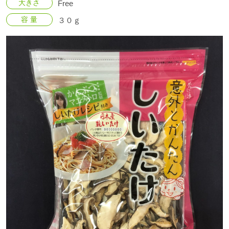
大きさ
Free
容 量
３０ｇ