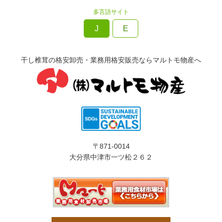
多言語サイト
J
E
干し椎茸の格安卸売・業務用格安販売ならマルトモ物産へ
〒871-0014
大分県中津市一ツ松２６２