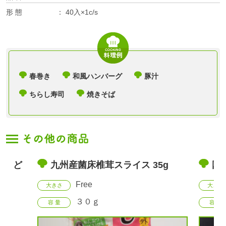
形 態
40入×1c/s
春巻き
和風ハンバーグ
豚汁
ちらし寿司
焼きそば
天白ど
九州産菌床椎茸スライス 35g
国
Free
大きさ
大きさ
３０ｇ
容 量
容 量