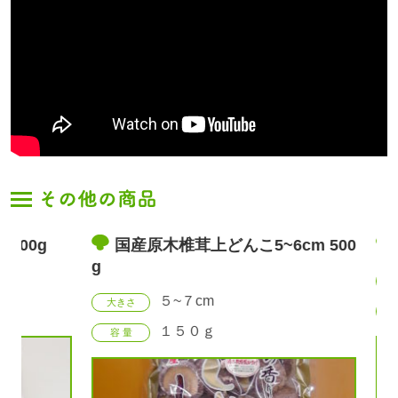
0g
国産原木椎茸上どんこ5~6cm 500
大
g
大きさ
５~７cm
大きさ
容 量
１５０ｇ
容 量