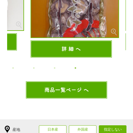
産地
日本産
外国産
指定しない