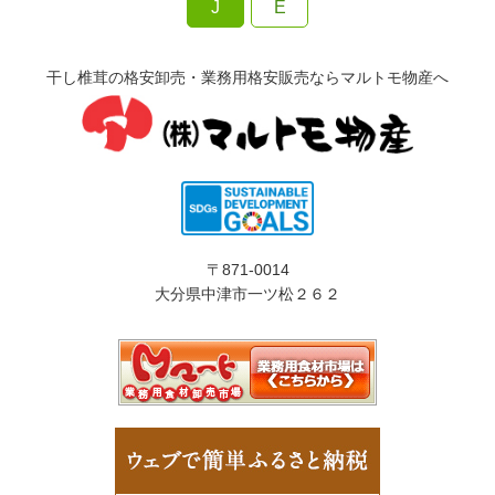
J
E
干し椎茸の格安卸売・業務用格安販売ならマルトモ物産へ
〒871-0014
大分県中津市一ツ松２６２