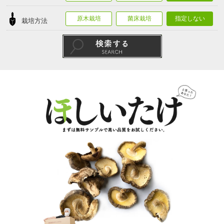
原木栽培
菌床栽培
指定しない
栽培方法