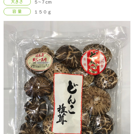
大きさ
５~７cm
容 量
１５０ｇ