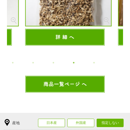
産地
日本産
外国産
指定しない