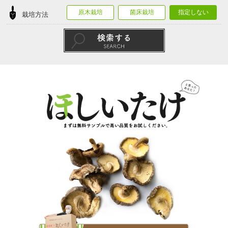
原木栽培
菌床栽培
指定しない
栽培方法