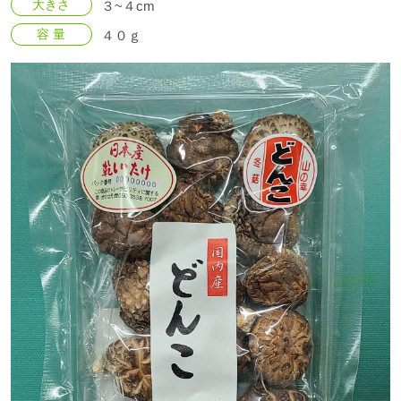
大きさ
３~４cm
容 量
４０ｇ