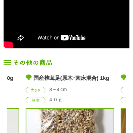
30g
国産椎茸足(原木･菌床混合) 1kg
宮
３~４cm
大きさ
大きさ
４０ｇ
容 量
容 量