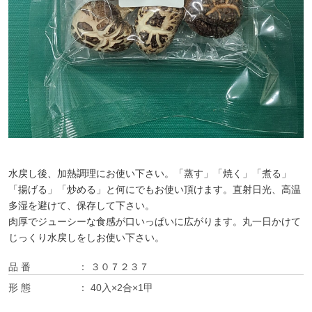
水戻し後、加熱調理にお使い下さい。「蒸す」「焼く」「煮る」
「揚げる」「炒める」と何にでもお使い頂けます。直射日光、高温
多湿を避けて、保存して下さい。
肉厚でジューシーな食感が口いっぱいに広がります。丸一日かけて
じっくり水戻しをしお使い下さい。
品 番
３０７２３７
形 態
40入×2合×1甲