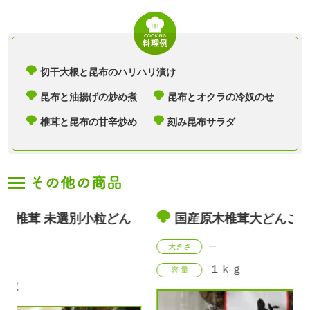
切干大根と昆布のハリハリ漬け
昆布と油揚げの炒め煮
昆布とオクラの冷奴のせ
椎茸と昆布の甘辛炒め
刻み昆布サラダ
粒どん
国産原木椎茸大どんこ 40g
九
m 1
--
大きさ
大きさ
１ｋｇ
容 量
容 量