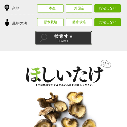
産地
日本産
外国産
指定しない
原木栽培
菌床栽培
指定しない
栽培方法