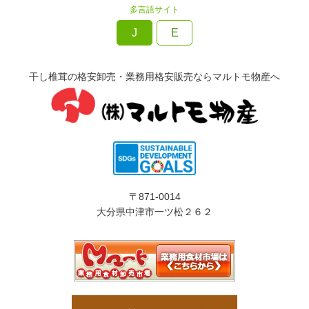
多言語サイト
J
E
干し椎茸の格安卸売・業務用格安販売ならマルトモ物産へ
〒871-0014
大分県中津市一ツ松２６２