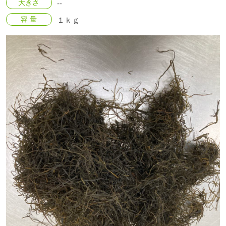
大きさ
--
容 量
１ｋｇ