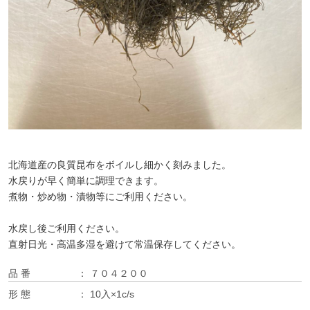
北海道産の良質昆布をボイルし細かく刻みました。
水戻りが早く簡単に調理できます。
煮物・炒め物・漬物等にご利用ください。
水戻し後ご利用ください。
直射日光・高温多湿を避けて常温保存してください。
品 番
７０４２００
形 態
10入×1c/s