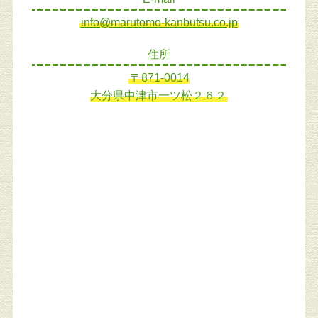
info@marutomo-kanbutsu.co.jp
住所
〒871-0014
大分県中津市一ツ松２６２