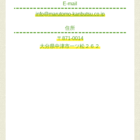
E-mail
info@marutomo-kanbutsu.co.jp
住所
〒871-0014
大分県中津市一ツ松２６２