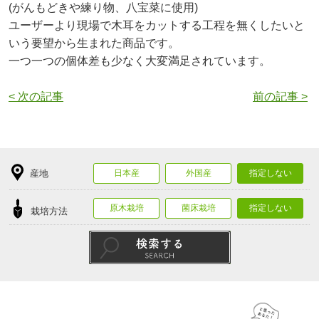
(がんもどきや練り物、八宝菜に使用)
ユーザーより現場で木耳をカットする工程を無くしたいと
いう要望から生まれた商品です
。
一つ一つの個体差も少なく大変満足されています。
< 次の記事
前の記事 >
産地
日本産
外国産
指定しない
原木栽培
菌床栽培
指定しない
栽培方法