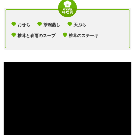
おせち
茶碗蒸し
天ぷら
椎茸と春雨のスープ
椎茸のステーキ