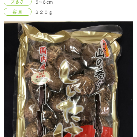
大きさ
５~６cm
容 量
２２０ｇ