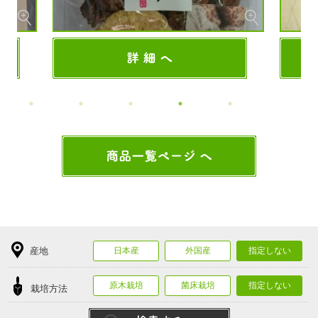
産地
日本産
外国産
指定しない
原木栽培
菌床栽培
指定しない
栽培方法