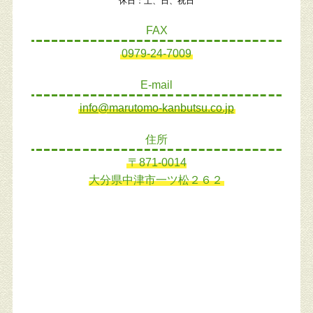
休日：土、日、祝日
FAX
0979-24-7009
E-mail
info@marutomo-kanbutsu.co.jp
住所
〒871-0014
大分県中津市一ツ松２６２