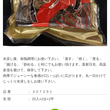
水戻し後、加熱調理にお使い下さい。「蒸す」「焼く」「煮る」
「揚げる」「炒める」と何にでもお使い頂けます。直射日光、高温
多湿を避けて、保存して下さい。
肉厚でジューシーな食感が口いっぱいに広がります。丸一日かけて
じっくり水戻しをしお使い下さい。
品 番
３０７２９１
形 態
20入×2合×1甲