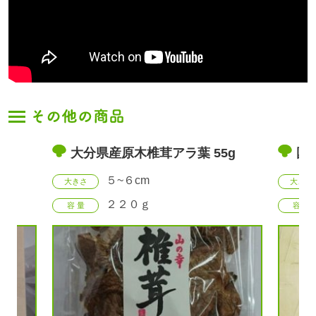
g
大分県産原木椎茸アラ葉 55g
国
５~６cm
大きさ
大きさ
２２０ｇ
容 量
容 量