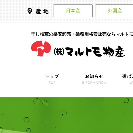
日本産
外国産
干し椎茸の格安卸売・業務用格安販売ならマルト