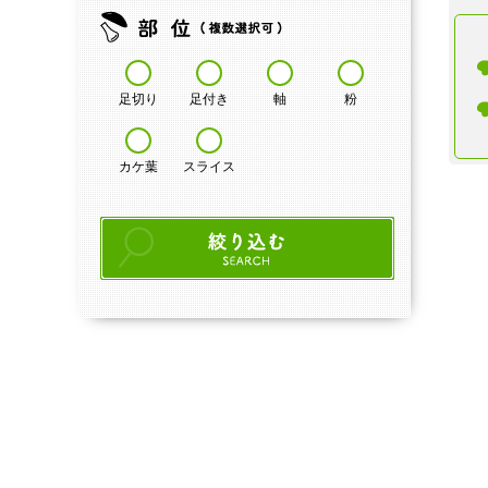
足切り
足付き
軸
粉
カケ葉
スライス