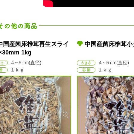
中国産菌床椎茸小カケ 1kg
中国産菌床足切椎
1kg
４~５cm(直径)
４~５cm(直径)
きさ
大きさ
１ｋｇ
１ｋｇ
量
容 量