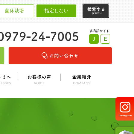
菌床栽培
指定しない
多言語サイト
J
E