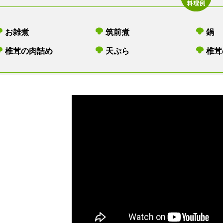
お雑煮
筑前煮
鍋
椎茸の肉詰め
天ぷら
椎茸