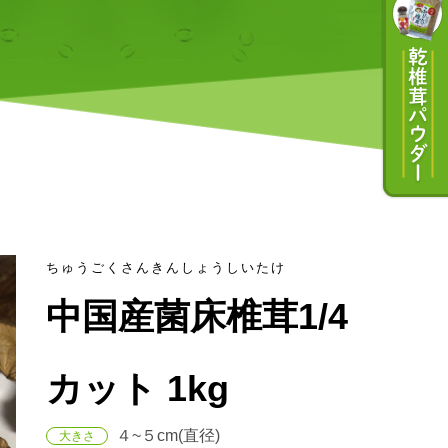
ちゅうごくさんきんしょうしいたけ
中国産菌床椎茸1/4
カット 1kg
４~５cm(直径)
大きさ