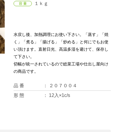
１ｋｇ
容 量
水戻し後、加熱調理にお使い下さい。「蒸す」「焼
く」「煮る」「揚げる」「炒める」と何にでもお使
い頂けます。直射日光、高温多湿を避けて、保存し
て下さい。
切幅が統一されているので総菜工場や仕出し屋向け
の商品です。
品 番
２０７００４
形 態
12入×1c/s