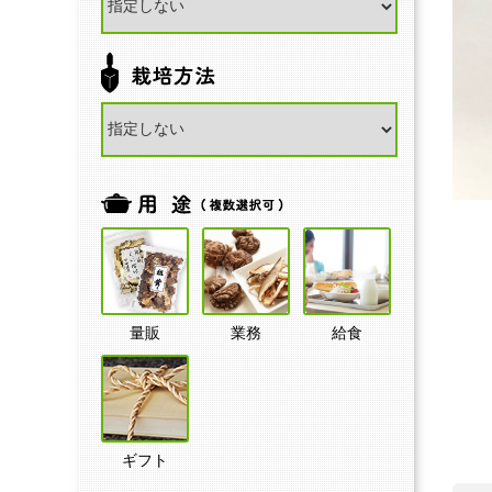
量販
業務
給食
ギフト