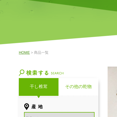
HOME
> 商品一覧
干し椎茸
その他の乾物