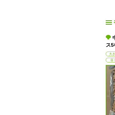
再生スライ
中国産菌床椎茸再生スライ
g
ス5×30mm 1kg
４~５cm(直径)
大きさ
大
１ｋｇ
容 量
容 