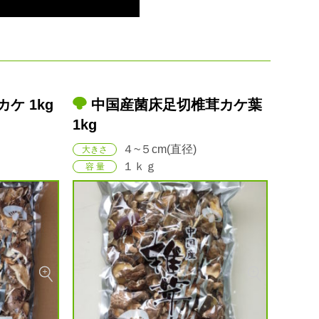
茸カケ葉
中国産菌床足切椎茸等外5c
中
m上 1kg
ス2m
４~５cm(直径)
大きさ
大きさ
１ｋｇ
容 量
容 量