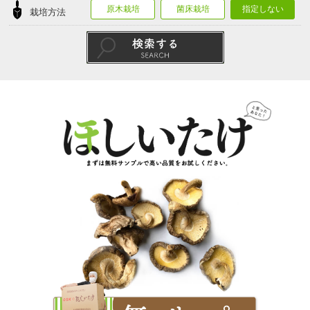
原木栽培
菌床栽培
指定しない
栽培方法