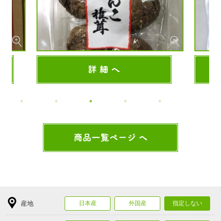
産地
日本産
外国産
指定しない