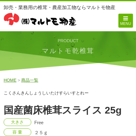
卸売・業務用の椎茸・農産加工物ならマルトモ物産
MENU
PRODUCT
マルトモ乾椎茸
HOME
>
商品一覧
こくさんきんしょうしいたけすらいすとれー
国産菌床椎茸スライス 25g
大きさ
Free
容 量
２５ｇ