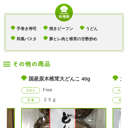
手巻き寿司
焼きビーフン
うどん
和風パスタ
豚ヒレ肉と椎茸の甘酢炒め
国産原木椎茸大どんこ 40g
九
Free
大きさ
大きさ
２５ｇ
容 量
容 量