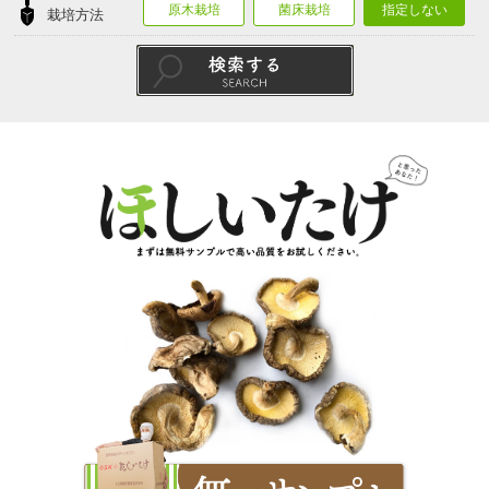
原木栽培
菌床栽培
指定しない
栽培方法