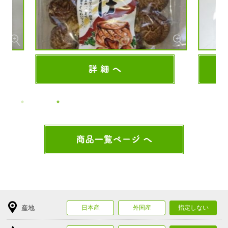
産地
日本産
外国産
指定しない