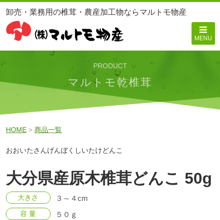
卸売・業務用の椎茸・農産加工物ならマルトモ物産
MENU
PRODUCT
マルトモ乾椎茸
HOME
>
商品一覧
おおいたさんげんぼくしいたけどんこ
大分県産原木椎茸どんこ 50g
大きさ
３～４cm
容 量
５０ｇ