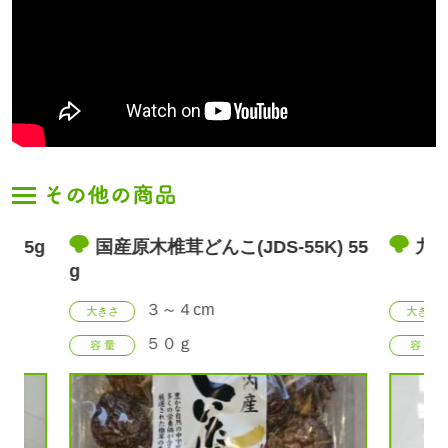
K) 55
九州産原木椎茸山なりどんこ 75g
国産
g
３～４cm
大きさ
大きさ
５０ｇ
容 量
容 量