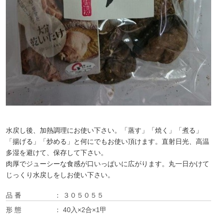
水戻し後、加熱調理にお使い下さい。「蒸す」「焼く」「煮る」
「揚げる」「炒める」と何にでもお使い頂けます。直射日光、高温
多湿を避けて、保存して下さい。
肉厚でジューシーな食感が口いっぱいに広がります。丸一日かけて
じっくり水戻しをしお使い下さい。
品 番
３０５０５５
形 態
40入×2合×1甲