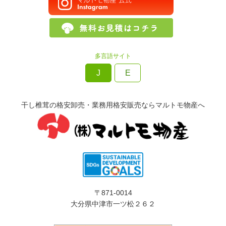
多言語サイト
J
E
干し椎茸の格安卸売・業務用格安販売ならマルトモ物産へ
〒871-0014
大分県中津市一ツ松２６２