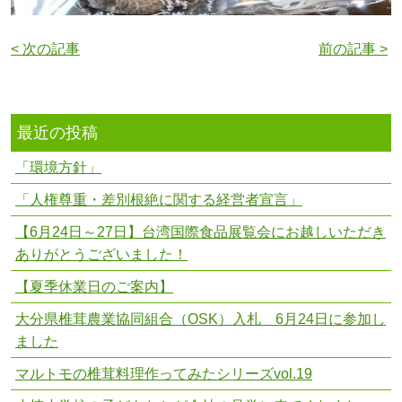
< 次の記事
前の記事 >
最近の投稿
「環境方針」
「人権尊重・差別根絶に関する経営者宣言」
【6月24日～27日】台湾国際食品展覧会にお越しいただき
ありがとうございました！
【夏季休業日のご案内】
大分県椎茸農業協同組合（OSK）入札 6月24日に参加し
ました
マルトモの椎茸料理作ってみたシリーズvol.19