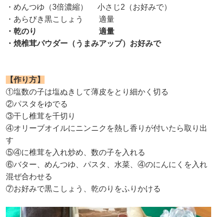
・めんつゆ（3倍濃縮） 小さじ2（お好みで）
・あらびき黒こしょう 適量
・乾のり 適量
・焼椎茸パウダー（うまみアップ）お好みで
【作り方】
①塩数の子は塩ぬきして薄皮をとり細かく切る
②パスタをゆでる
③干し椎茸を千切り
④オリーブオイルにニンニクを熱し香りが付いたら取り出
す
⑤④に椎茸を入れ炒め、数の子を入れる
⑥バター、めんつゆ、パスタ、水菜、④のにんにくを入れ
混ぜ合わせる
⑦お好みで黒こしょう、乾のりをふりかける