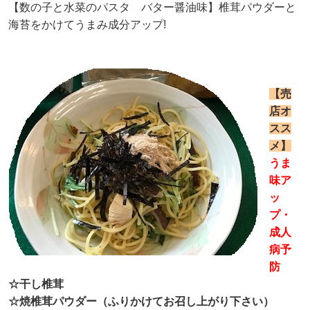
【数の子と水菜のパスタ バター醤油味】椎茸パウダーと
海苔をかけてうまみ成分アップ!
【売
店オ
スス
メ】
うま
味ア
ッ
プ・
成人
病予
防
☆干し椎茸
☆焼椎茸パウダー（ふりかけてお召し上がり下さい）