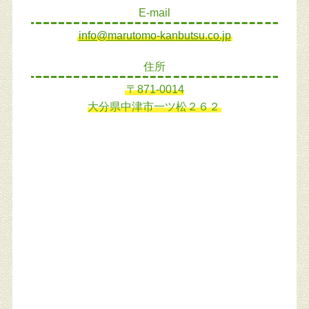
E-mail
info@marutomo-kanbutsu.co.jp
住所
〒871-0014
大分県中津市一ツ松２６２