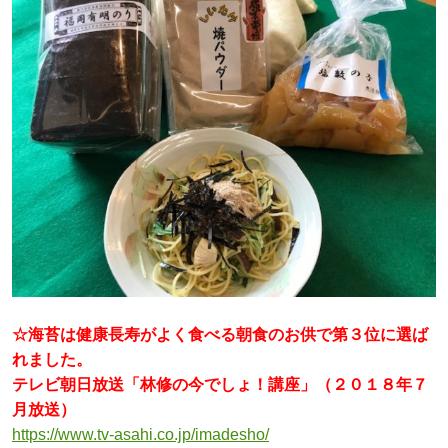
☆海苔は健康長寿がよく食べる朝食のお供で第３位に選ば
れました。
テレビ朝日放送「林修の今でしょ！講座」（２０１８年７
月放送）
https://www.tv-asahi.co.jp/imadesho/