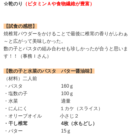
☆乾のり
（ビタミンＡや食物繊維が豊富）
【試食の感想】
焼椎茸パウダーをかけることで最後に椎茸の香りがふわぁ
～と広がって美味しかった。
数の子とパスタの組み合わせも珍しかったが合うと思いま
す！！（事務Ｉさん）
【数の子と水菜のパスタ バター醤油味】
（材料）二人前
・パスタ 160ｇ
・塩数の子 100ｇ
・水菜 適量
・にんにく １カケ（スライス）
・オリーブオイル 小さじ２
・干し椎茸 4枚（水もどし）
・バター 15ｇ