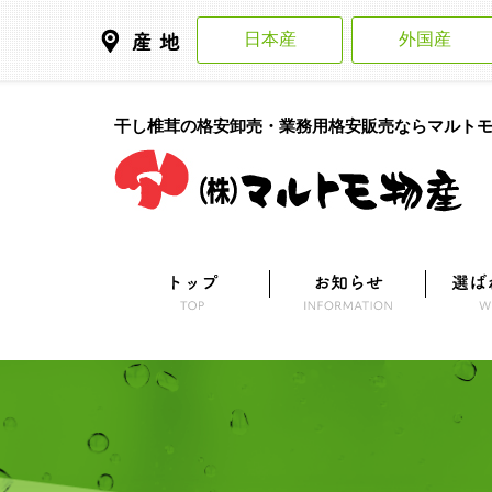
日本産
外国産
干し椎茸の格安卸売・業務用格安販売ならマルト