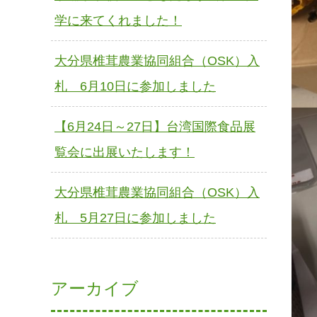
学に来てくれました！
大分県椎茸農業協同組合（OSK）入
札 6月10日に参加しました
【6月24日～27日】台湾国際食品展
覧会に出展いたします！
大分県椎茸農業協同組合（OSK）入
札 5月27日に参加しました
アーカイブ