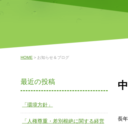
HOME
> お知らせ＆ブログ
最近の投稿
中
「環境方針」
長年
「人権尊重・差別根絶に関する経営