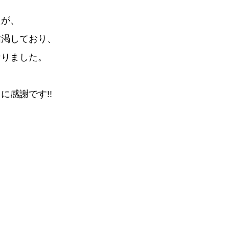
たが、
枯渇しており、
おりました。
感謝です!!