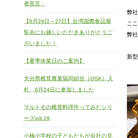
者宣言」
弊社
【6月24日～27日】台湾国際食品展
ここ
覧会にお越しいただきありがとうご
弊社
ざいました！
新型
【夏季休業日のご案内】
大分県椎茸農業協同組合（OSK）入
札 6月24日に参加しました
マルトモの椎茸料理作ってみたシリ
ーズvol.19
小楠小学校の子どもたちが会社の見