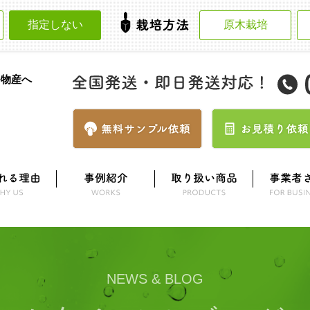
指定しない
原木栽培
モ物産へ
NEWS & BLOG