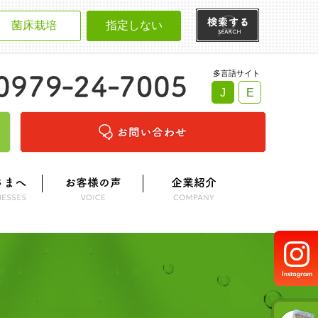
菌床栽培
指定しない
多言語サイト
J
E