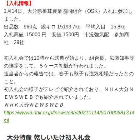
【入札情報】
1月14日、大分県椎茸農業協同組合（OSK）入札に参加し
ました。
出品数 960点 総キロ 15193.7kg 平均入目 15.8kg
入札高値 15000 円 安値 1500円 市況強気配 参加商
社 29社
初入札会では10時から式典が始まり、組合長、広瀬知事等
の挨拶をして、５ケース初競が行われました。
担当者からの報告では、春子も秋子も強気相場だったとの
こと。
初入札会の様子がテレビで紹介されており、ＮＨＫ大分Ｎ
ＥＷＳＷＥＢでも紹介されていました。
ＮＨＫ大分ＮＥＷＳＷＥＢ
https://www3.nhk.or.jp/lnews/oita/20210114/5070008813.ht
ml