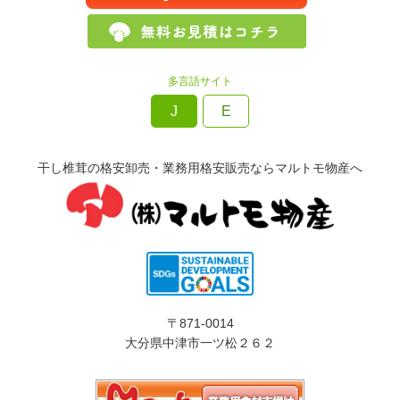
多言語サイト
J
E
干し椎茸の格安卸売・業務用格安販売ならマルトモ物産へ
〒871-0014
大分県中津市一ツ松２６２