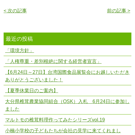
< 次の記事
前の記事 >
最近の投稿
「環境方針」
「人権尊重・差別根絶に関する経営者宣言」
【6月24日～27日】台湾国際食品展覧会にお越しいただき
ありがとうございました！
【夏季休業日のご案内】
大分県椎茸農業協同組合（OSK）入札 6月24日に参加し
ました
マルトモの椎茸料理作ってみたシリーズvol.19
小楠小学校の子どもたちが会社の見学に来てくれまし