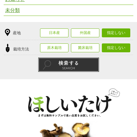
未分類
産地
日本産
外国産
指定しない
原木栽培
菌床栽培
指定しない
栽培方法