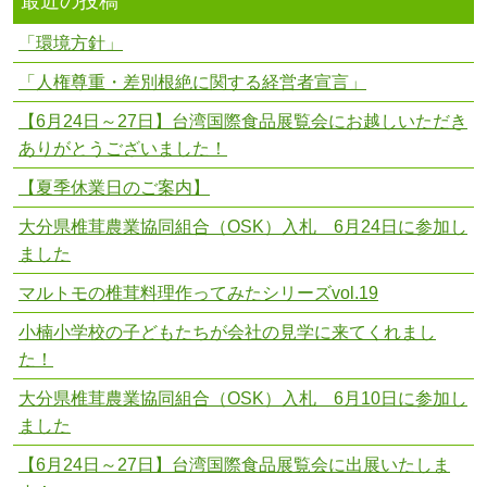
最近の投稿
「環境方針」
「人権尊重・差別根絶に関する経営者宣言」
【6月24日～27日】台湾国際食品展覧会にお越しいただき
ありがとうございました！
【夏季休業日のご案内】
大分県椎茸農業協同組合（OSK）入札 6月24日に参加し
ました
マルトモの椎茸料理作ってみたシリーズvol.19
小楠小学校の子どもたちが会社の見学に来てくれまし
た！
大分県椎茸農業協同組合（OSK）入札 6月10日に参加し
ました
【6月24日～27日】台湾国際食品展覧会に出展いたしま