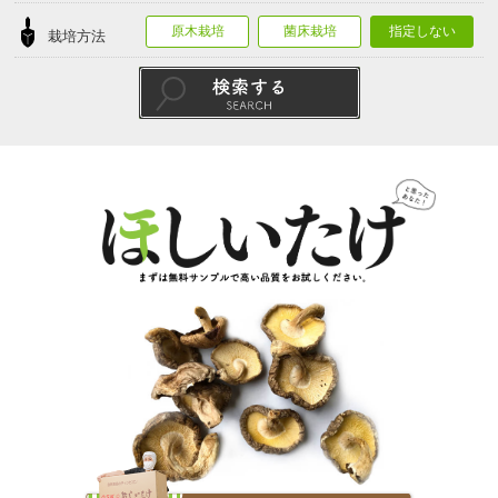
原木栽培
菌床栽培
指定しない
栽培方法