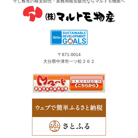
干し椎茸の格安卸売・業務用格安販売ならマルトモ物産へ
〒871-0014
大分県中津市一ツ松２６２