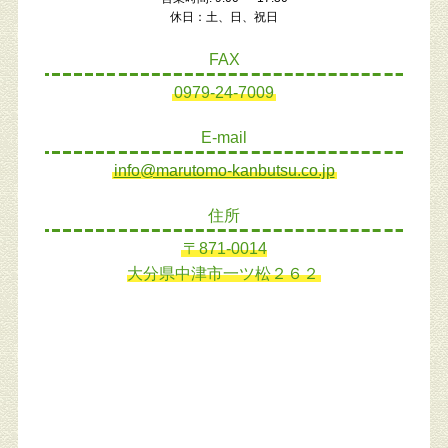
休日：土、日、祝日
FAX
0979-24-7009
E-mail
info@marutomo-kanbutsu.co.jp
住所
〒871-0014
大分県中津市一ツ松２６２