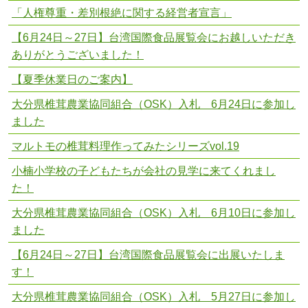
「人権尊重・差別根絶に関する経営者宣言」
【6月24日～27日】台湾国際食品展覧会にお越しいただき
ありがとうございました！
【夏季休業日のご案内】
大分県椎茸農業協同組合（OSK）入札 6月24日に参加し
ました
マルトモの椎茸料理作ってみたシリーズvol.19
小楠小学校の子どもたちが会社の見学に来てくれまし
た！
大分県椎茸農業協同組合（OSK）入札 6月10日に参加し
ました
【6月24日～27日】台湾国際食品展覧会に出展いたしま
す！
大分県椎茸農業協同組合（OSK）入札 5月27日に参加し